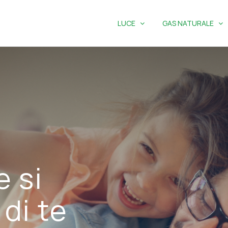
LUCE
GAS NATURALE
e si
di te