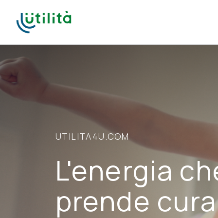
Salta
al
contenuto
UTILITA4U.COM
L'energia ch
prende cura 