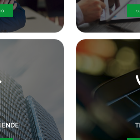
più
sc
IENDE
T