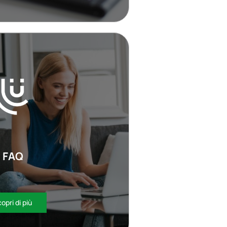
FAQ
opri di più