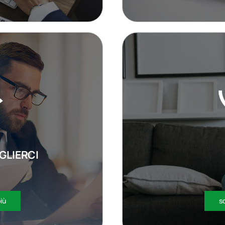
GLIERCI
più
sc