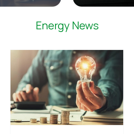
Energy News
Caldaia: i nostri consigli per una
corretta manutenzione e per il
controllo dell’efficienza
energetica.