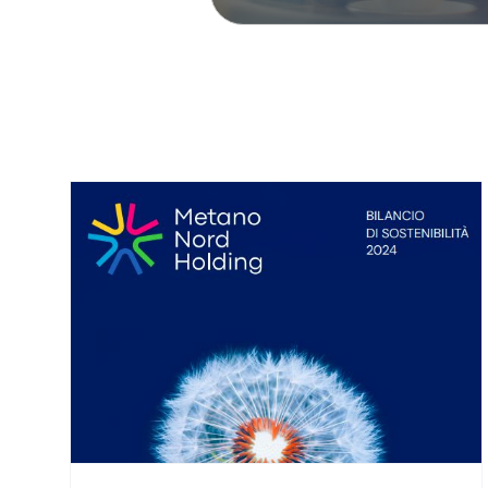
10 misure per aiutare te e la tua
À
impresa a risparmiare energia (e
NG
denaro)