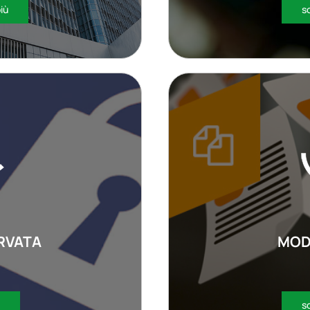
più
sc
RVATA
MOD
sc