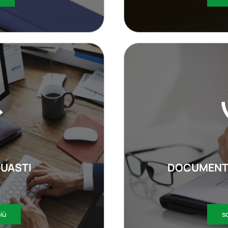
GUASTI
DOCUMENTI
più
sc