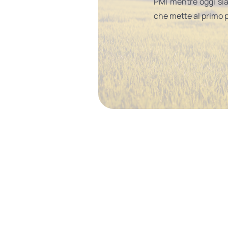
PMI mentre oggi siam
che mette al primo p