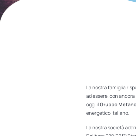
La nostra famiglia ris
ad essere, con ancora p
oggi il
Gruppo Metano
energetico Italiano.
La nostra società aderi
Delibera 228/2017/R/com