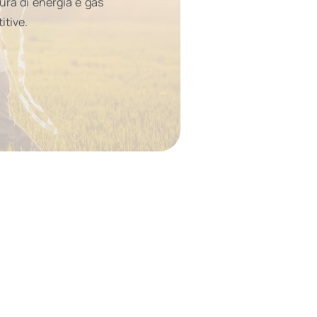
tura di energia e gas
itive.