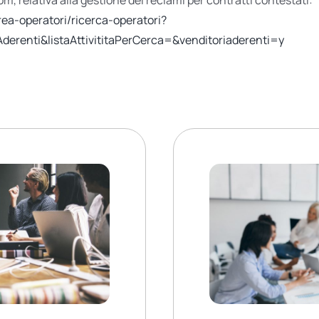
rea-operatori/ricerca-operatori?
Aderenti&listaAttivititaPerCerca=&venditoriaderenti=y