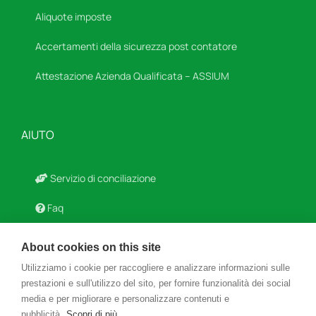
Aliquote imposte
Accertamenti della sicurezza post contatore
Attestazione Azienda Qualificata – ASSIUM
AIUTO
Servizio di conciliazione
Faq
Modulistica
About cookies on this site
Agevolazioni Fiscali
Utilizziamo i cookie per raccogliere e analizzare informazioni sulle
prestazioni e sull'utilizzo del sito, per fornire funzionalità dei social
Glossario
media e per migliorare e personalizzare contenuti e
pubblicità.
Scopri di più