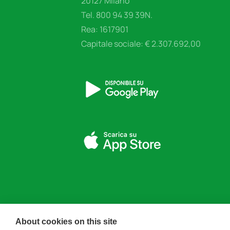
20127 Milano
Tel. 800 94 39 39N.
Rea: 1617901
Capitale sociale: € 2.307.692,00
About cookies on this site