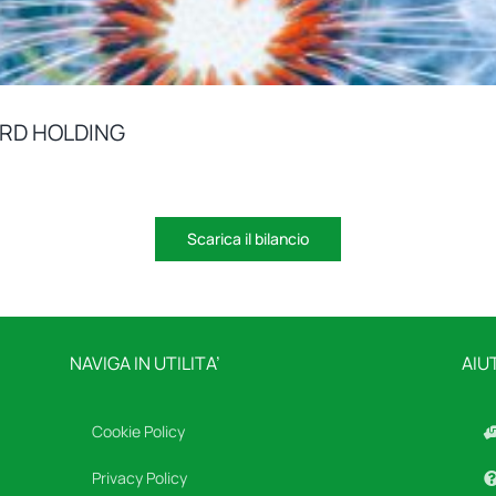
ORD HOLDING
Scarica il bilancio
NAVIGA IN UTILITA’
AIU
Cookie Policy
Privacy Policy