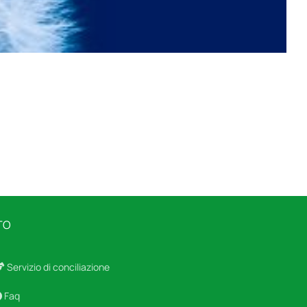
TO
Servizio di conciliazione
Faq