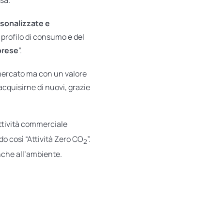
rsonalizzate e
profilo di consumo e del
prese
”.
 mercato ma con un valore
 acquisirne di nuovi, grazie
ttività commerciale
o così “Attività Zero CO
”.
2
anche all’ambiente.