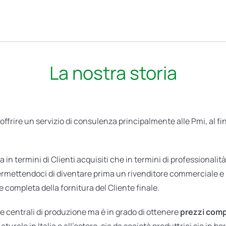
La nostra storia
offrire un servizio di consulenza principalmente alle Pmi, al fine
sia in termini di Clienti acquisiti che in termini di professional
permettendoci di diventare prima un rivenditore commerciale e 
 completa della fornitura del Cliente finale.
ede centrali di produzione ma è in grado di ottenere
prezzi comp
naturale in Italia e all’estero, sia da società produttrici sia in bo