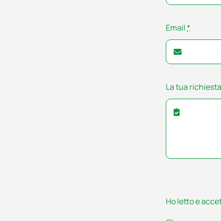
Email
*
La tua richiest
Ho letto e accet