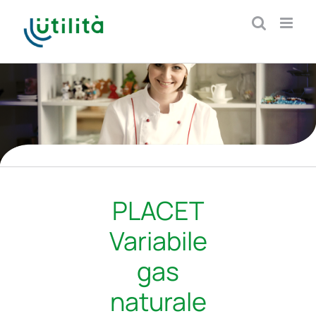
Salta
al
contenuto
PLACET
Variabile
gas
naturale