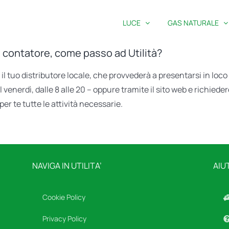
LUCE
GAS NATURALE
l contatore, come passo ad Utilità?
il tuo distributore locale, che provvederà a presentarsi in loc
al venerdì, dalle 8 alle 20 – oppure tramite il sito web e richie
per te tutte le attività necessarie.
NAVIGA IN UTILITA’
AIU
Cookie Policy
Privacy Policy