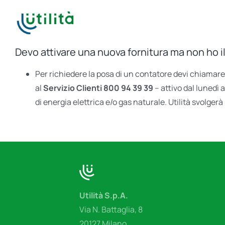
Salta
al
contenuto
Devo attivare una nuova fornitura ma non ho i
Per richiedere la posa di un contatore devi chiamare 
al
Servizio Clienti 800 94 39 39
– attivo dal lunedì 
di energia elettrica e/o gas naturale. Utilità svolgerà 
Utilità S.p.A.
Via N. Battaglia, 8
20127 Milano