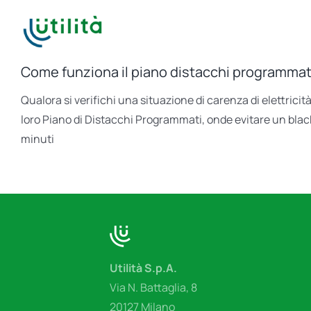
Salta
al
contenuto
Come funziona il piano distacchi programma
Qualora si verifichi una situazione di carenza di elettricità
loro Piano di Distacchi Programmati, onde evitare un blac
minuti
Utilità S.p.A.
Via N. Battaglia, 8
20127 Milano