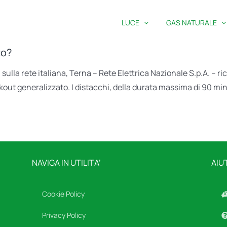
LUCE
GAS NATURALE
to?
 sulla rete italiana, Terna – Rete Elettrica Nazionale S.p.A. – ric
kout generalizzato. I distacchi, della durata massima di 90 mi
NAVIGA IN UTILITA’
AIU
Cookie Policy
Privacy Policy